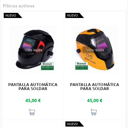
Filtros activos
NUEVO
NUEVO
Vista rápida
Vista rápida
PANTALLA AUTOMÁTICA
PANTALLA AUTOMÁTICA
PARA SOLDAR
PARA SOLDAR
Precio
Precio
45,00 €
45,00 €
NUEVO