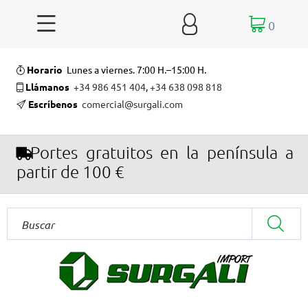


0
Horario
Lunes a viernes. 7:00 H.–15:00 H.
Llámanos
+34 986 451 404
,
+34 638 098 818
Escríbenos
comercial@surgali.com
Portes gratuitos en la península a
partir de 100 €