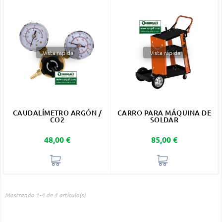
Vista rápida
Vista rápida
CAUDALÍMETRO ARGÓN /
CARRO PARA MÁQUINA DE
CO2
SOLDAR
Precio
Precio
48,00 €
85,00 €
Mostrando 1-4 de 4 artículo(s)