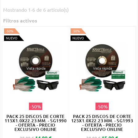
Mostrando 1-6 de 6 artículo(s)
Filtros activos
-50%
-50%
NUEVO
NUEVO
Vista rápida
Vista rápida
-50%
-50%
PACK 25 DISCOS DE CORTE
PACK 25 DISCOS DE CORTE
115X1.0X22.23 MM. - SG1990
125X1.0X22.23 MM. - SG1993
- OFERTA - PRECIO
- OFERTA - PRECIO
EXCLUSIVO ONLINE
EXCLUSIVO ONLINE
Precio base
Precio
Precio base
Precio
14,00 €
15,00 €