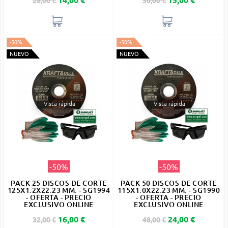
28,00 €
30,00 €
-50%
-50%
NUEVO
NUEVO
Vista rápida
Vista rápida
-50%
-50%
PACK 25 DISCOS DE CORTE
PACK 50 DISCOS DE CORTE
125X1.2X22.23 MM. - SG1994
115X1.0X22.23 MM. - SG1990
- OFERTA - PRECIO
- OFERTA - PRECIO
EXCLUSIVO ONLINE
EXCLUSIVO ONLINE
Precio base
Precio
Precio base
Precio
16,00 €
24,00 €
32,00 €
48,00 €