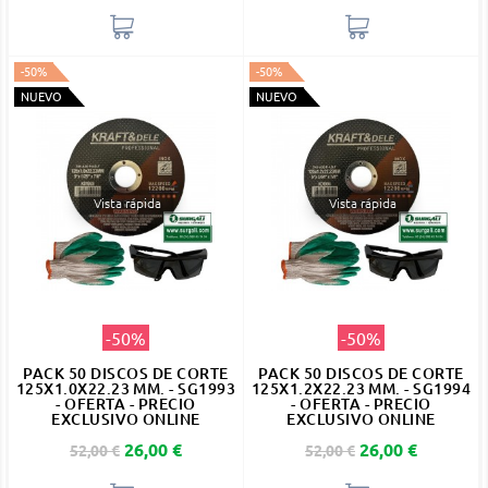
-50%
-50%
NUEVO
NUEVO
Vista rápida
Vista rápida
-50%
-50%
PACK 50 DISCOS DE CORTE
PACK 50 DISCOS DE CORTE
125X1.0X22.23 MM. - SG1993
125X1.2X22.23 MM. - SG1994
- OFERTA - PRECIO
- OFERTA - PRECIO
EXCLUSIVO ONLINE
EXCLUSIVO ONLINE
Precio base
Precio
Precio base
Precio
26,00 €
26,00 €
52,00 €
52,00 €