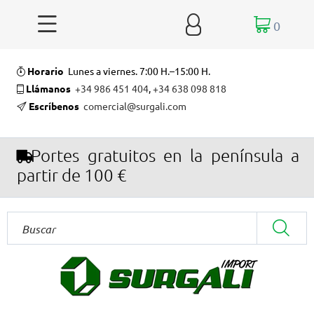


0
Horario
Lunes a viernes. 7:00 H.–15:00 H.
Llámanos
+34 986 451 404
,
+34 638 098 818
Escríbenos
comercial@surgali.com
Portes gratuitos en la península a
partir de 100 €