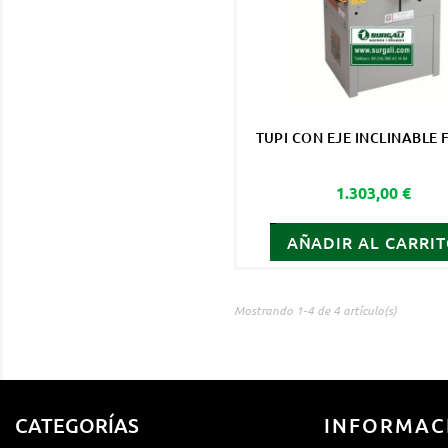
TUPI CON EJE INCLINABLE 
Precio
1.303,00 €
AÑADIR AL CARRI
Mostrando 1-4 de 4 artículo(s)
CATEGORÍAS
INFORMAC