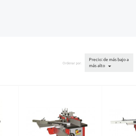
Precio: de más bajo a
Ordenar por:

más alto