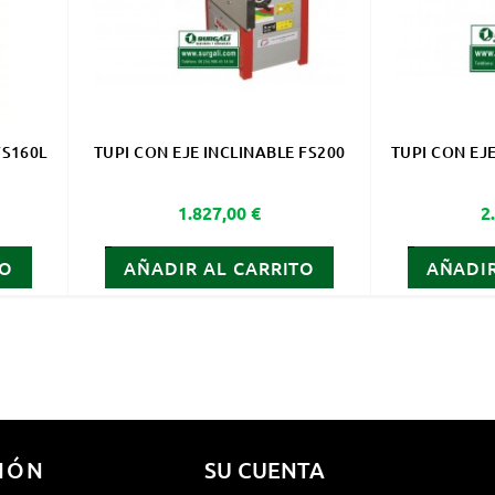
FS160L
TUPI CON EJE INCLINABLE FS200
TUPI CON EJ
Precio
P
1.827,00 €
2
TO
AÑADIR AL CARRITO
AÑADIR
IÓN
SU CUENTA