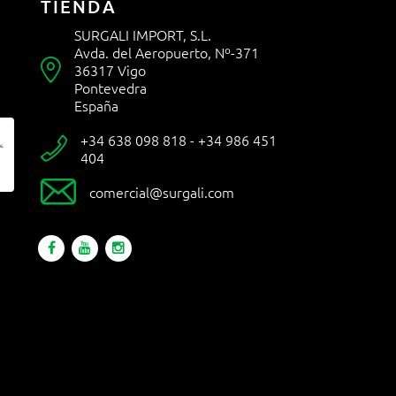
TIENDA
SURGALI IMPORT, S.L.
Avda. del Aeropuerto, Nº-371

36317 Vigo
Pontevedra
España
+34 638 098 818 - +34 986 451

404

comercial@surgali.com