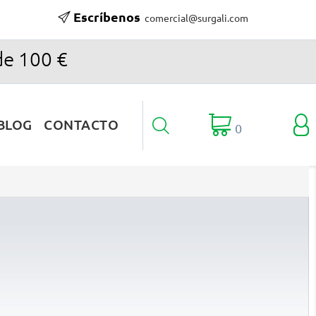
Escríbenos
comercial@surgali.com
de 100 €

BLOG
CONTACTO

0