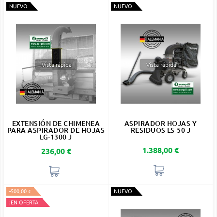
NUEVO
NUEVO
Vista rápida
Vista rápida
EXTENSIÓN DE CHIMENEA
ASPIRADOR HOJAS Y
PARA ASPIRADOR DE HOJAS
RESIDUOS LS-50 J
LG-1300 J
Precio
1.388,00 €
Precio
236,00 €
-500,00 €
NUEVO
¡EN OFERTA!