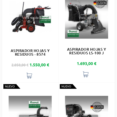
Vista rápida
Vista rápida
ASPIRADOR HOJAS Y
ASPIRADOR HOJAS Y
RESIDUOS LS-100 J
RESIDUOS - 8574
Precio
1.693,00 €
Precio base
Precio
1.550,00 €
2.050,00 €
NUEVO
NUEVO