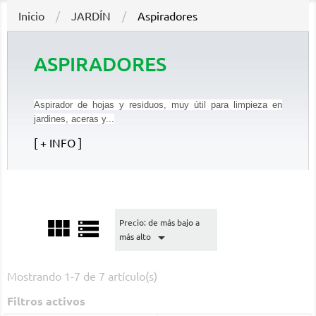
Inicio
JARDÍN
Aspiradores
ASPIRADORES
Aspirador de hojas y residuos, muy útil para limpieza en
jardines, aceras y...
+ INFO


Precio: de más bajo a

más alto
Mostrando 1-7 de 7 artículo(s)
Filtros activos