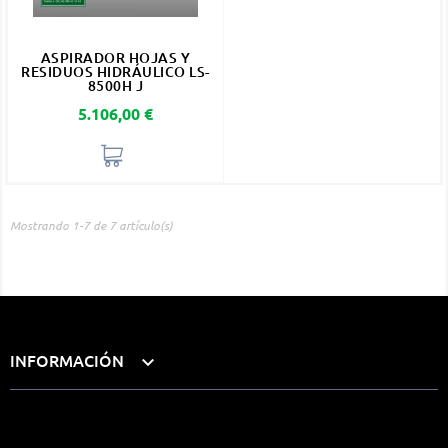
ASPIRADOR HOJAS Y
RESIDUOS HIDRÁULICO LS-
8500H J
Precio
5.106,00 €
Mostrando 1-7 de 7 artículo(s)
INFORMACIÓN
