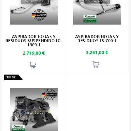
Vista rápida
Vista rápida
ASPIRADOR HOJAS Y
ASPIRADOR HOJAS Y
RESIDUOS SUSPENDIDO LG-
RESIDUOS LS-700 J
1300 J
Precio
3.251,00 €
Precio
2.719,00 €
NUEVO
Vista rápida