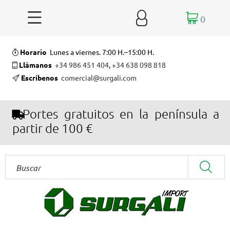


0
Horario
Lunes a viernes. 7:00 H.–15:00 H.
Llámanos
+34 986 451 404
,
+34 638 098 818
Escríbenos
comercial@surgali.com
Portes gratuitos en la península a
partir de 100 €