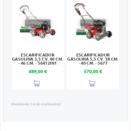
Vista rápida
Vista rápida
ESCARIFICADOR
ESCARIFICADOR
GASOLINA 3,5 CV. 40 CM.
GASOLINA 5,5 CV. 38 CM.
- 46 CM. - 56412IN1
- 40 CM. - 5677
Precio
Precio
489,00 €
570,00 €
Mostrando 1-4 de 4 artículo(s)