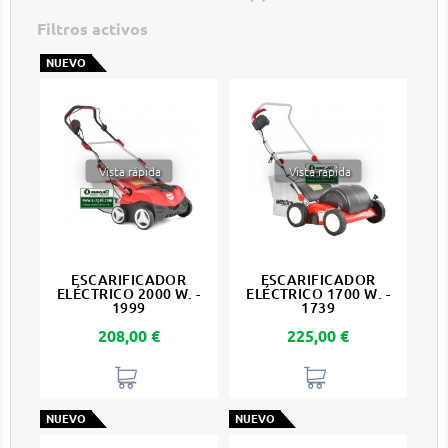
Filtros activos
NUEVO
Vista rápida
Vista rápida
ESCARIFICADOR
ESCARIFICADOR
ELÉCTRICO 2000 W. -
ELÉCTRICO 1700 W. -
1999
1739
Precio
Precio
208,00 €
225,00 €
NUEVO
NUEVO