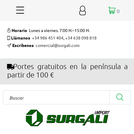


0
Horario
Lunes a viernes. 7:00 H.–15:00 H.
Llámanos
+34 986 451 404
,
+34 638 098 818
Escríbenos
comercial@surgali.com
Portes gratuitos en la península a
partir de 100 €