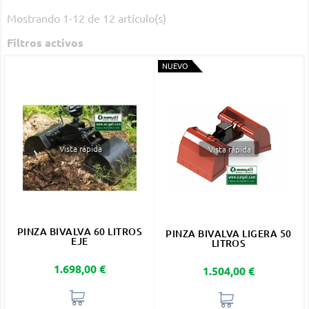
Mostrando 1-12 de 12 artículo(s)
Filtros activos
NUEVO
Vista rápida
Vista rápida
PINZA BIVALVA 60 LITROS
PINZA BIVALVA LIGERA 50
EJE
LITROS
Precio
1.698,00 €
Precio
1.504,00 €