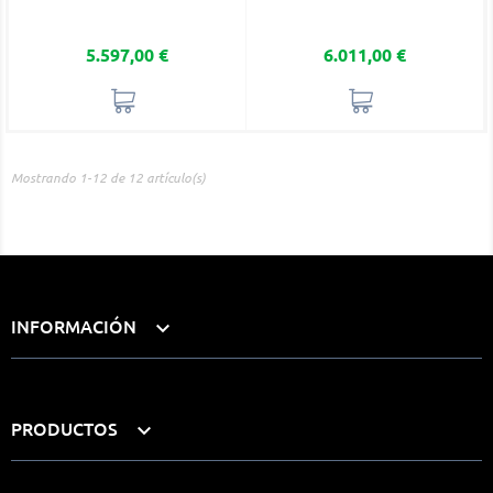
Precio
Precio
5.597,00 €
6.011,00 €
Mostrando 1-12 de 12 artículo(s)
INFORMACIÓN

PRODUCTOS
