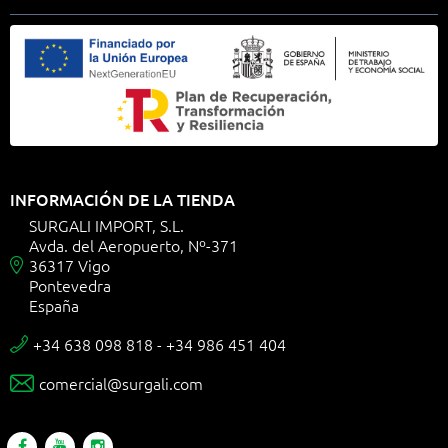
INFORMACIÓN DE LA TIENDA
SURGALI IMPORT, S.L.
Avda. del Aeropuerto, Nº-371
36317 Vigo

Pontevedra
España
+34 638 098 818 - +34 986 451 404

comercial@surgali.com
