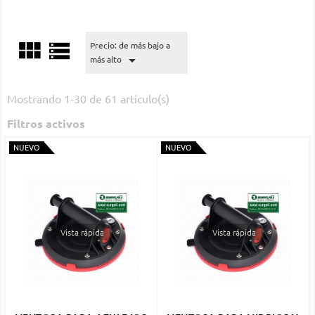


Precio: de más bajo a

más alto
Mostrando 1-30 de 61 artículo(s)
Filtros activos
NUEVO
NUEVO
Vista rápida
Vista rápida