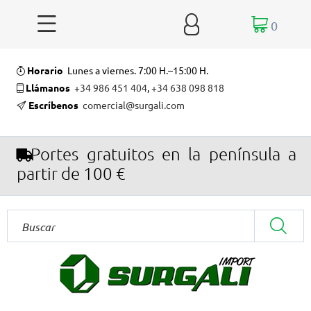


0
Horario
Lunes a viernes. 7:00 H.–15:00 H.
Llámanos
+34 986 451 404
,
+34 638 098 818
Escríbenos
comercial@surgali.com
Portes gratuitos en la península a
partir de 100 €