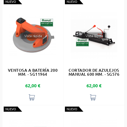
NUEVO
NUEVO
Vista rápida
Vista rápida
VENTOSA A BATERÍA 200
CORTADOR DE AZULEJOS
MM. - SG11964
MANUAL 600 MM. - SG576
Precio
Precio
62,00 €
62,00 €
NUEVO
NUEVO