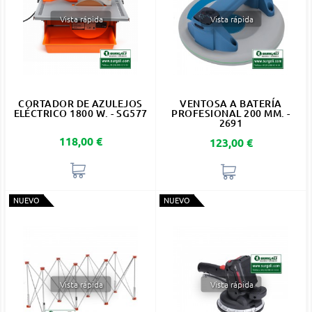
Vista rápida
Vista rápida
CORTADOR DE AZULEJOS
VENTOSA A BATERÍA
ELÉCTRICO 1800 W. - SG577
PROFESIONAL 200 MM. -
2691
Precio
118,00 €
Precio
123,00 €
NUEVO
NUEVO
Vista rápida
Vista rápida