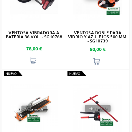
VENTOSA VIBRADORA A
VENTOSA DOBLE PARA
BATERÍA 36 VOL. - SG10768
VIDRIO Y AZULEJOS 500 MM.
- SG10739
Precio
78,00 €
Precio
80,00 €
NUEVO
NUEVO
Vista rápida
Vista rápida