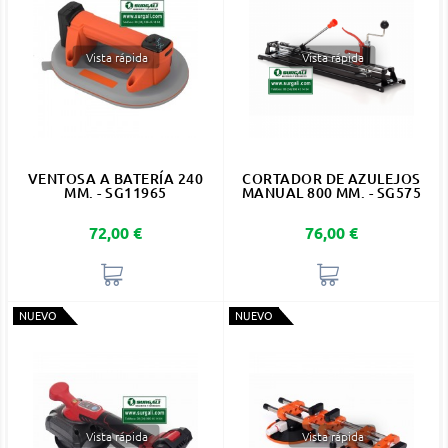
Vista rápida
Vista rápida
VENTOSA A BATERÍA 240
CORTADOR DE AZULEJOS
MM. - SG11965
MANUAL 800 MM. - SG575
Precio
Precio
72,00 €
76,00 €
NUEVO
NUEVO
Vista rápida
Vista rápida