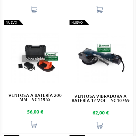
NUEVO
NUEVO
Vista rápida
Vista rápida
VENTOSA A BATERÍA 200
VENTOSA VIBRADORA A
MM. - SG11955
BATERÍA 12 VOL. - SG10769
Precio
56,00 €
Precio
62,00 €