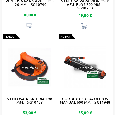
VENTOSA PARA AZULEJOS
VENTOSA PARA VIDRIOS Y
120 MM. - SG10790
AZULEJOS 200 MM. -
SG10793
Precio
38,00 €
Precio
49,00 €
NUEVO
NUEVO
Vista rápida
Vista rápida
VENTOSA A BATERÍA 198
CORTADOR DE AZULEJOS
MM. - SG10737
MANUAL 600 MM. - SG11948
Precio
Precio
53,00 €
55,00 €