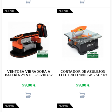
NUEVO
NUEVO
Vista rápida
Vista rápida
VENTOSA VIBRADORA A
CORTADOR DE AZULEJOS
BATERÍA 21 VOL. - SG10767
ELÉCTRICO 1800 W. - SG549
Precio
Precio
99,00 €
99,00 €
NUEVO
NUEVO