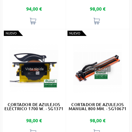
Precio
Precio
94,00 €
98,00 €
NUEVO
NUEVO
Vista rápida
Vista rápida
CORTADOR DE AZULEJOS
CORTADOR DE AZULEJOS
ELÉCTRICO 1700 W. - SG1371
MANUAL 800 MM. - SG10671
Precio
Precio
98,00 €
98,00 €