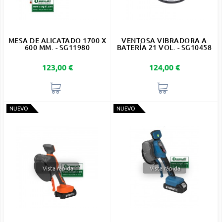
MESA DE ALICATADO 1700 X
VENTOSA VIBRADORA A
600 MM. - SG11980
BATERÍA 21 VOL. - SG10458
Precio
Precio
123,00 €
124,00 €
NUEVO
NUEVO
Vista rápida
Vista rápida