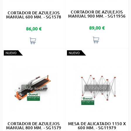
CORTADOR DE AZULEJOS
CORTADOR DE AZULEJOS
MANUAL 900 MM. - SG11956
MANUAL 600 MM. - SG1578
Precio
89,00 €
Precio
86,00 €
NUEVO
NUEVO
Vista rápida
Vista rápida
CORTADOR DE AZULEJOS
MESA DE ALICATADO 1150 X
MANUAL 800 MM. - SG1579
600 MM. - SG11979