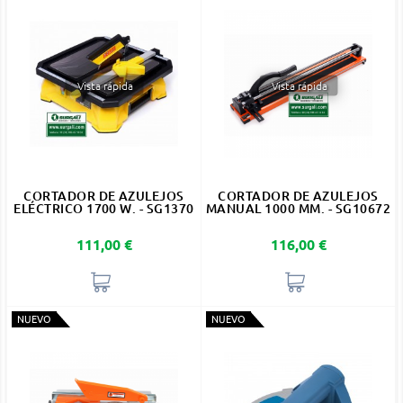
Vista rápida
Vista rápida
CORTADOR DE AZULEJOS
CORTADOR DE AZULEJOS
ELÉCTRICO 1700 W. - SG1370
MANUAL 1000 MM. - SG10672
Precio
Precio
111,00 €
116,00 €
NUEVO
NUEVO