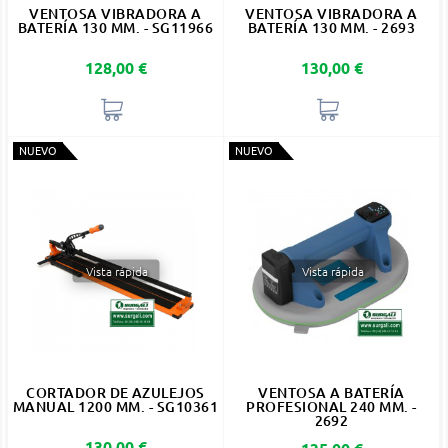
VENTOSA VIBRADORA A
VENTOSA VIBRADORA A
BATERÍA 130 MM. - SG11966
BATERÍA 130 MM. - 2693
Precio
Precio
128,00 €
130,00 €
NUEVO
NUEVO
Vista rápida
Vista rápida
CORTADOR DE AZULEJOS
VENTOSA A BATERÍA
MANUAL 1200 MM. - SG10361
PROFESIONAL 240 MM. -
2692
Precio
130,00 €
Precio