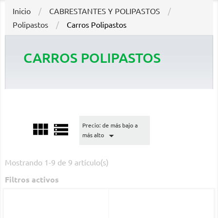
Inicio
CABRESTANTES Y POLIPASTOS
Polipastos
Carros Polipastos
CARROS POLIPASTOS


Precio: de más bajo a

más alto
Mostrando 1-9 de 9 artículo(s)
Filtros activos