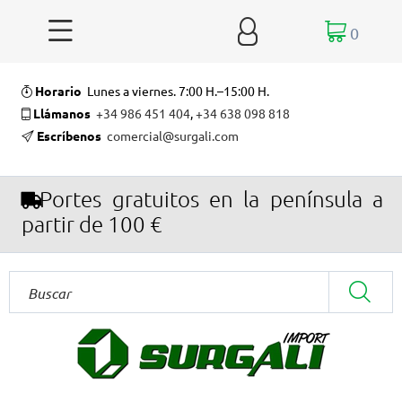


0
Horario
Lunes a viernes. 7:00 H.–15:00 H.
Llámanos
+34 986 451 404
,
+34 638 098 818
Escríbenos
comercial@surgali.com
Portes gratuitos en la península a
partir de 100 €