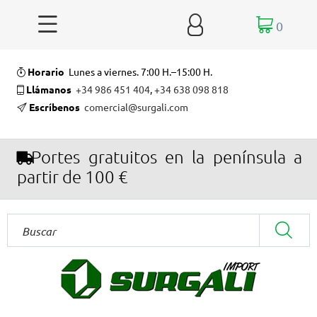


0
Horario
Lunes a viernes. 7:00 H.–15:00 H.
Llámanos
+34 986 451 404
,
+34 638 098 818
Escríbenos
comercial@surgali.com
Portes gratuitos en la península a
partir de 100 €