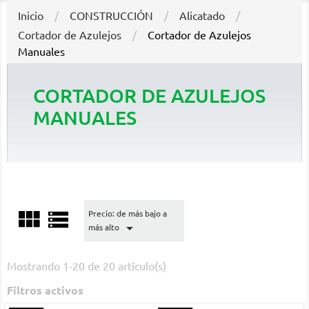
Inicio
CONSTRUCCIÓN
Alicatado
Cortador de Azulejos
Cortador de Azulejos
Manuales
CORTADOR DE AZULEJOS
MANUALES


Precio: de más bajo a

más alto
Mostrando 1-20 de 20 artículo(s)
Filtros activos