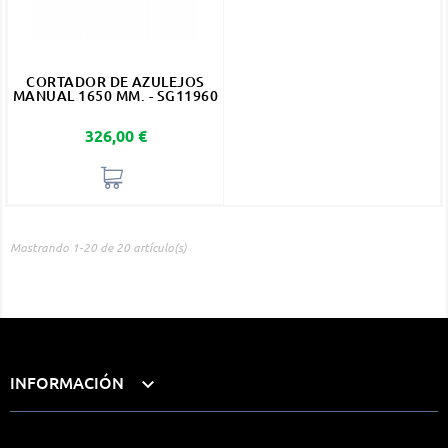
CORTADOR DE AZULEJOS
MANUAL 1650 MM. - SG11960
Precio
326,00 €
Mostrando 1-20 de 20 artículo(s)
INFORMACIÓN
