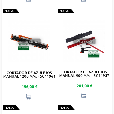
NUEVO
NUEVO
Vista rápida
Vista rápida
CORTADOR DE AZULEJOS
CORTADOR DE AZULEJOS
MANUAL 900 MM. - SG11957
MANUAL 1200 MM. - SG11961
Precio
201,00 €
Precio
196,00 €
NUEVO
NUEVO