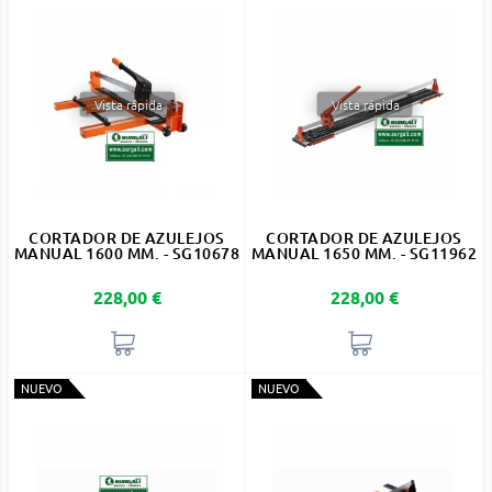
Vista rápida
Vista rápida
CORTADOR DE AZULEJOS
CORTADOR DE AZULEJOS
MANUAL 1600 MM. - SG10678
MANUAL 1650 MM. - SG11962
Precio
Precio
228,00 €
228,00 €
NUEVO
NUEVO