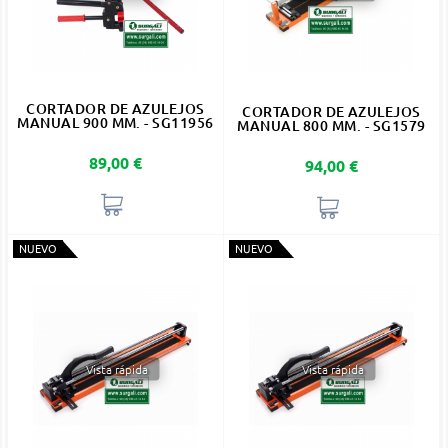
CORTADOR DE AZULEJOS
CORTADOR DE AZULEJOS
MANUAL 900 MM. - SG11956
MANUAL 800 MM. - SG1579
Precio
89,00 €
Precio
94,00 €
NUEVO
NUEVO
Vista rápida
Vista rápida