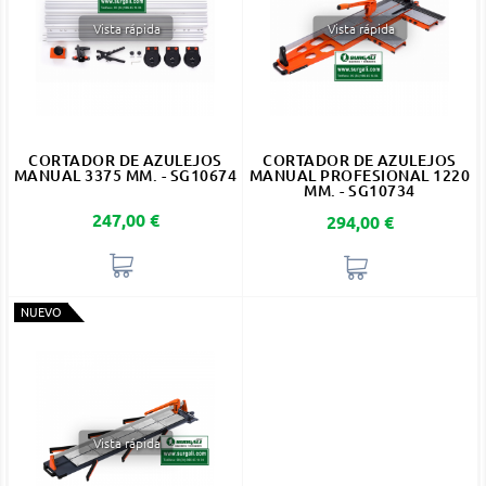
Vista rápida
Vista rápida
CORTADOR DE AZULEJOS
CORTADOR DE AZULEJOS
MANUAL 3375 MM. - SG10674
MANUAL PROFESIONAL 1220
MM. - SG10734
Precio
247,00 €
Precio
294,00 €
NUEVO
Vista rápida