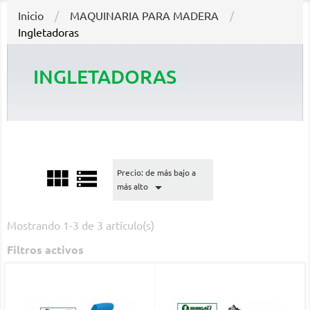
Inicio
MAQUINARIA PARA MADERA
Ingletadoras
INGLETADORAS


Precio: de más bajo a

más alto
Mostrando 1-3 de 3 artículo(s)
Filtros activos