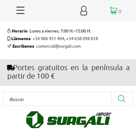


0
Horario
Lunes a viernes. 7:00 H.–15:00 H.
Llámanos
+34 986 451 404
,
+34 638 098 818
Escríbenos
comercial@surgali.com
Portes gratuitos en la península a
partir de 100 €