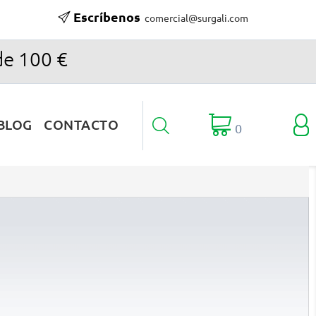
Escríbenos
comercial@surgali.com
de 100 €

BLOG
CONTACTO

0