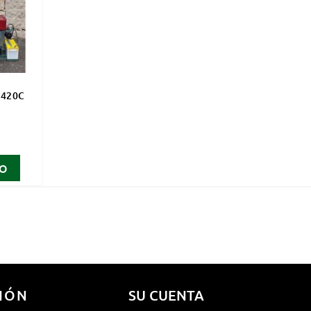
C420C
TO
IÓN
SU CUENTA