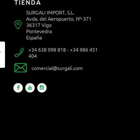
TIENDA
SURGALI IMPORT, S.L.
Avda. del Aeropuerto, Nº-371

36317 Vigo
Pontevedra
España
+34 638 098 818 - +34 986 451

404

comercial@surgali.com