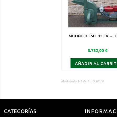
MOLINO DIESEL 15 CV. - F
Precio
3.732,00 €
AÑADIR AL CARRI
Mostrando 1-1 de 1 artículo(s)
CATEGORÍAS
INFORMAC