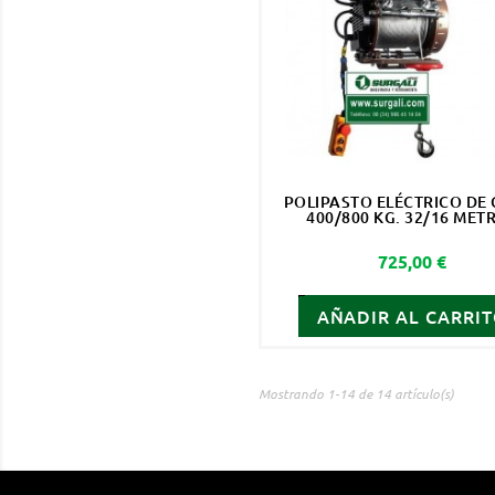
POLIPASTO ELÉCTRICO DE 
400/800 KG. 32/16 MET
Precio
725,00 €
AÑADIR AL CARRI
Mostrando 1-14 de 14 artículo(s)