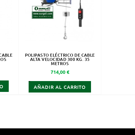
CABLE
POLIPASTO ELÉCTRICO DE CABLE
ROS
ALTA VELOCIDAD 300 KG. 35
METROS
Precio
714,00 €
TO
AÑADIR AL CARRITO