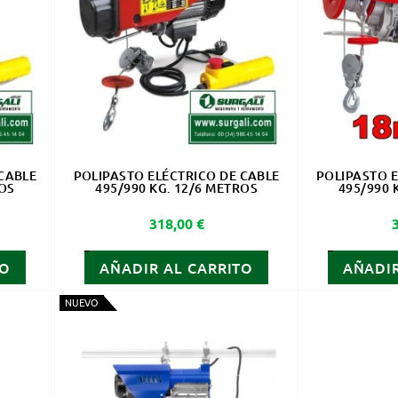
CABLE
POLIPASTO ELÉCTRICO DE CABLE
POLIPASTO E
ROS
495/990 KG. 12/6 METROS
495/990 
Precio
318,00 €
TO
AÑADIR AL CARRITO
AÑADIR
NUEVO