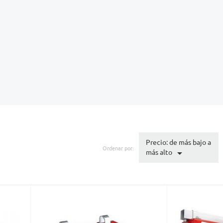
Precio: de más bajo a
Ordenar por:

más alto