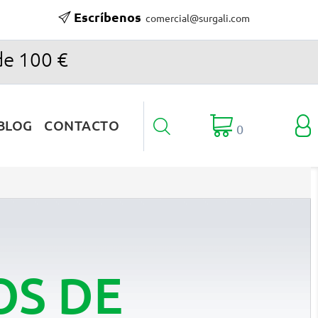
Escríbenos
comercial@surgali.com
de 100 €

BLOG
CONTACTO

0
OS DE