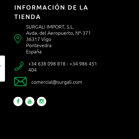
INFORMACIÓN DE LA
TIENDA
SURGALI IMPORT, S.L.
Avda. del Aeropuerto, Nº-371

36317 Vigo
Pontevedra
España
+34 638 098 818 - +34 986 451

404

comercial@surgali.com