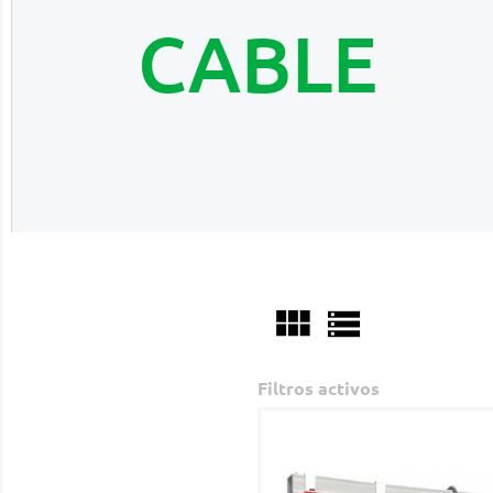
CABLE


Filtros activos