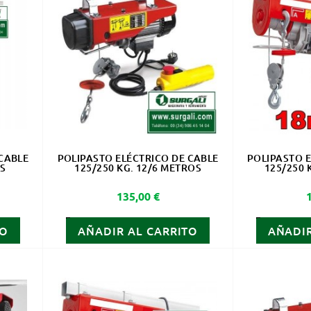
CABLE
POLIPASTO ELÉCTRICO DE CABLE
POLIPASTO E
OS
125/250 KG. 12/6 METROS
125/250 
Precio
135,00 €
TO
AÑADIR AL CARRITO
AÑADIR