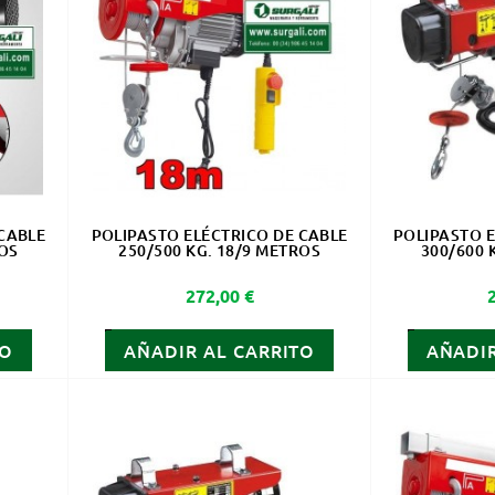
CABLE
POLIPASTO ELÉCTRICO DE CABLE
POLIPASTO E
ROS
250/500 KG. 18/9 METROS
300/600 
Precio
272,00 €
TO
AÑADIR AL CARRITO
AÑADIR