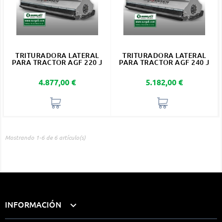
TRITURADORA LATERAL
TRITURADORA LATERAL
PARA TRACTOR AGF 220 J
PARA TRACTOR AGF 240 J
Precio
Precio
4.877,00 €
5.182,00 €
Mostrando 1-6 de 6 artículo(s)
INFORMACIÓN
