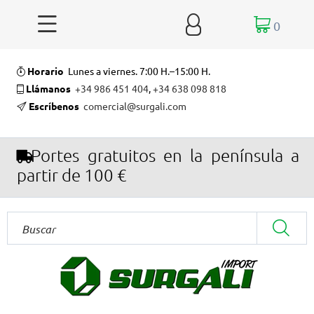


0
Horario
Lunes a viernes. 7:00 H.–15:00 H.
Llámanos
+34 986 451 404
,
+34 638 098 818
Escríbenos
comercial@surgali.com
Portes gratuitos en la península a
partir de 100 €