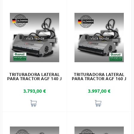
Vista rápida
Vista rápida
TRITURADORA LATERAL
TRITURADORA LATERAL
PARA TRACTOR AGF 140 J
PARA TRACTOR AGF 160 J
Precio
Precio
3.793,00 €
3.997,00 €