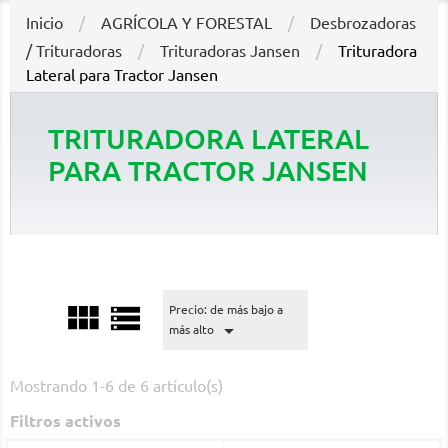
Inicio
AGRÍCOLA Y FORESTAL
Desbrozadoras
/ Trituradoras
Trituradoras Jansen
Trituradora
Lateral para Tractor Jansen
TRITURADORA LATERAL
PARA TRACTOR JANSEN


Precio: de más bajo a

más alto
Mostrando 1-6 de 6 artículo(s)
Filtros activos