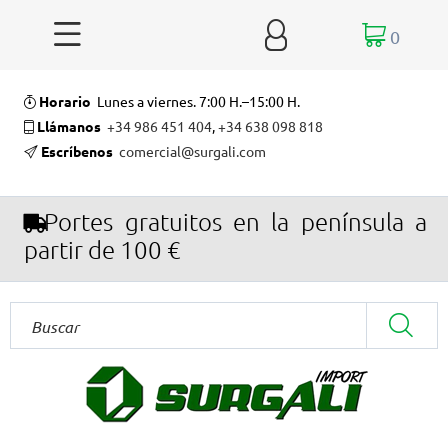


0
Horario
Lunes a viernes. 7:00 H.–15:00 H.
Llámanos
+34 986 451 404
,
+34 638 098 818
Escríbenos
comercial@surgali.com
Portes gratuitos en la península a
partir de 100 €