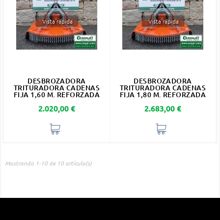
Vista rápida
Vista rápida
DESBROZADORA
DESBROZADORA
TRITURADORA CADENAS
TRITURADORA CADENAS
FIJA 1,60 M. REFORZADA
FIJA 1,80 M. REFORZADA
Precio
Precio
2.020,00 €
2.683,00 €
Mostrando 1-10 de 10 artículo(s)