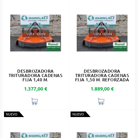
Vista rápida
Vista rápida
DESBROZADORA
DESBROZADORA
TRITURADORA CADENAS
TRITURADORA CADENAS
FIJA 1,40 M.
FIJA 1,50 M. REFORZADA
Precio
Precio
1.377,00 €
1.889,00 €
NUEVO
NUEVO