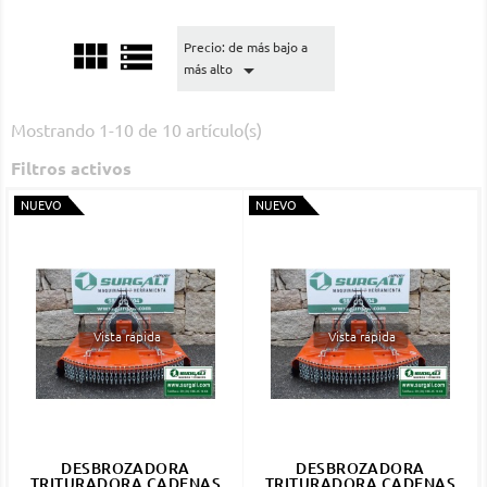


Precio: de más bajo a

más alto
Mostrando 1-10 de 10 artículo(s)
Filtros activos
NUEVO
NUEVO
Vista rápida
Vista rápida
DESBROZADORA
DESBROZADORA
TRITURADORA CADENAS
TRITURADORA CADENAS