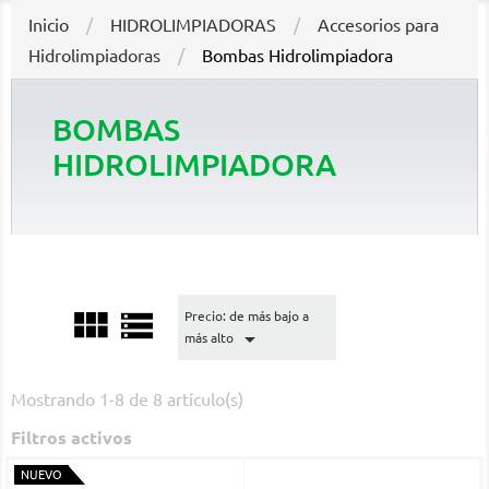
Inicio
HIDROLIMPIADORAS
Accesorios para
Hidrolimpiadoras
Bombas Hidrolimpiadora
BOMBAS
HIDROLIMPIADORA


Precio: de más bajo a

más alto
Mostrando 1-8 de 8 artículo(s)
Filtros activos
NUEVO