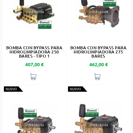
Vista rápida
Vista rápida
BOMBA CON BYPASS PARA
BOMBA CON BYPASS PARA
HIDROLIMPIADORA 250
HIDROLIMPIADORA 275
BARES - TIPO 1
BARES
Precio
Precio
407,00 €
462,00 €
NUEVO
NUEVO
Vista rápida
Vista rápida