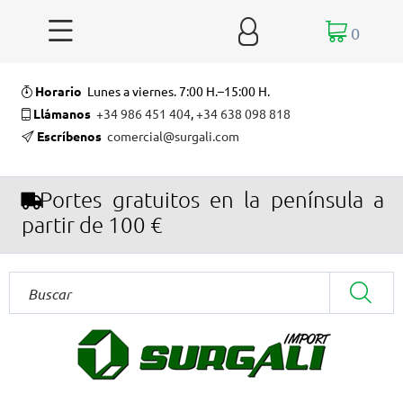


0
Horario
Lunes a viernes. 7:00 H.–15:00 H.
Llámanos
+34 986 451 404
,
+34 638 098 818
Escríbenos
comercial@surgali.com
Portes gratuitos en la península a
partir de 100 €