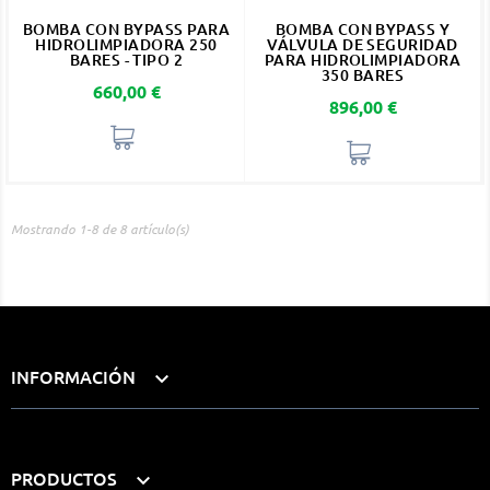
BOMBA CON BYPASS PARA
BOMBA CON BYPASS Y
HIDROLIMPIADORA 250
VÁLVULA DE SEGURIDAD
BARES - TIPO 2
PARA HIDROLIMPIADORA
350 BARES
Precio
660,00 €
Precio
896,00 €
Mostrando 1-8 de 8 artículo(s)
INFORMACIÓN

PRODUCTOS
