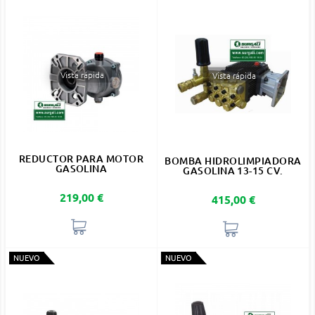
Vista rápida
Vista rápida
REDUCTOR PARA MOTOR
BOMBA HIDROLIMPIADORA
GASOLINA
GASOLINA 13-15 CV.
Precio
219,00 €
Precio
415,00 €
NUEVO
NUEVO