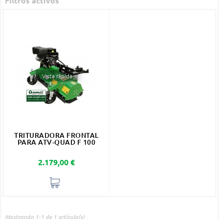
Filtros activos
Vista rápida
TRITURADORA FRONTAL
PARA ATV-QUAD F 100
Precio
2.179,00 €
Mostrando 1-1 de 1 artículo(s)