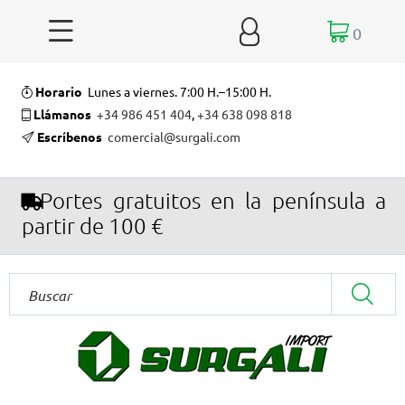


0
Horario
Lunes a viernes. 7:00 H.–15:00 H.
Llámanos
+34 986 451 404
,
+34 638 098 818
Escríbenos
comercial@surgali.com
Portes gratuitos en la península a
partir de 100 €