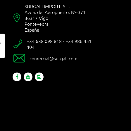
SURGALI IMPORT, S.L.
Avda. del Aeropuerto, Nº-371

36317 Vigo
Pontevedra
España
+34 638 098 818 - +34 986 451

404

comercial@surgali.com