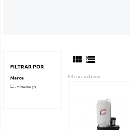


FILTRAR POR
Filtros activos
Marca
Holzmann
(1)