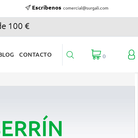
Escríbenos
comercial@surgali.com
de 100 €

BLOG
CONTACTO

0
SERRÍN