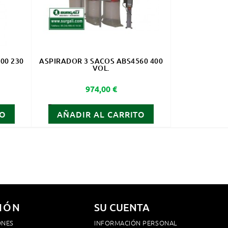
00 230
ASPIRADOR 3 SACOS ABS4560 400
VOL.
Precio
974,00 €
TO
AÑADIR AL CARRITO
IÓN
SU CUENTA
ONES
INFORMACIÓN PERSONAL