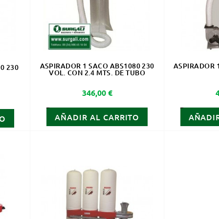
ASPIRADOR 1 SACO ABS1080 230
ASPIRADOR 1
0 230
VOL. CON 2.4 MTS. DE TUBO
Precio
346,00 €
AÑADIR AL CARRITO
AÑADIR
TO