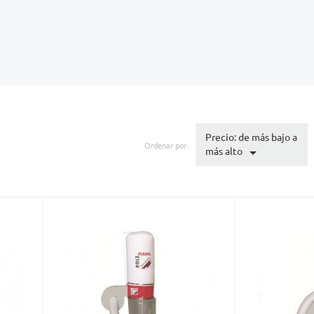
Precio: de más bajo a
Ordenar por:

más alto