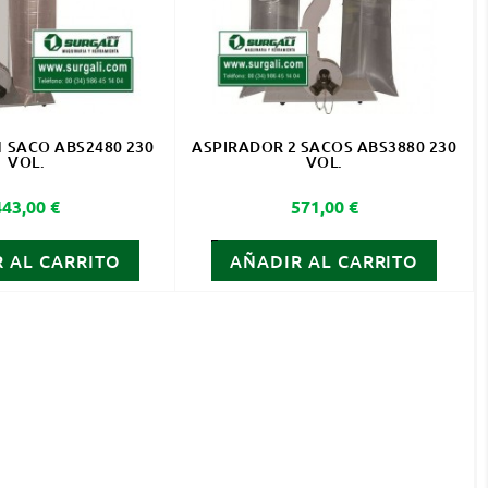
 SACO ABS2480 230
ASPIRADOR 2 SACOS ABS3880 230
VOL.
VOL.
Precio
Precio
443,00 €
571,00 €
 AL CARRITO
AÑADIR AL CARRITO