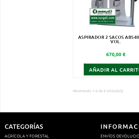
ASPIRADOR 2 SACOS ABS40
VOL.
Precio
670,00 €
AÑADIR AL CARRI
Mostrando 1-6 de 6 artículo(s)
CATEGORÍAS
INFORMAC
AGRÍCOLA Y FORESTAL
ENVÍOS DEVOLUCI