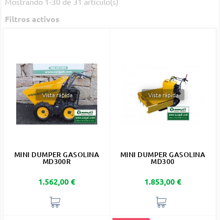
Mostrando 1-30 de 31 artículo(s)
Filtros activos
Vista rápida
Vista rápida
MINI DUMPER GASOLINA
MINI DUMPER GASOLINA
MD300R
MD300
Precio
Precio
1.562,00 €
1.853,00 €