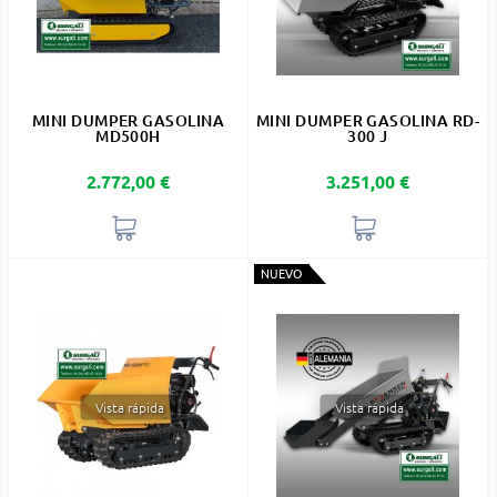
MINI DUMPER GASOLINA
MINI DUMPER GASOLINA RD-
MD500H
300 J
Precio
Precio
2.772,00 €
3.251,00 €
NUEVO
Vista rápida
Vista rápida