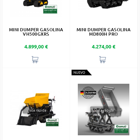
MINI DUMPER GASOLINA
MINI DUMPER GASOLINA
VH500GXRS
MD800H PRO
Precio
Precio
4.899,00 €
4.274,00 €
NUEVO
Vista rápida
Vista rápida