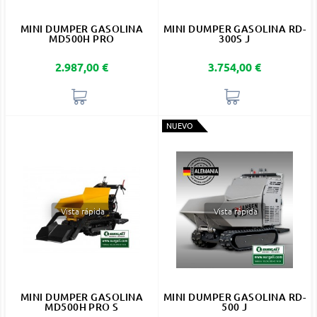
MINI DUMPER GASOLINA
MINI DUMPER GASOLINA RD-
MD500H PRO
300S J
Precio
Precio
2.987,00 €
3.754,00 €
NUEVO
Vista rápida
Vista rápida
MINI DUMPER GASOLINA
MINI DUMPER GASOLINA RD-
MD500H PRO S
500 J