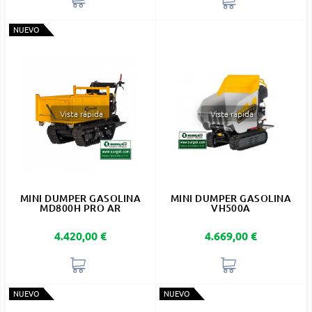
NUEVO
Vista rápida
Vista rápida
MINI DUMPER GASOLINA
MINI DUMPER GASOLINA
MD800H PRO AR
VH500A
Precio
Precio
4.420,00 €
4.669,00 €
NUEVO
NUEVO