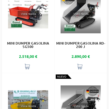
Vista rápida
Vista rápida
MINI DUMPER GASOLINA
MINI DUMPER GASOLINA RD-
SG500
200 J
Precio
Precio
2.518,00 €
2.890,00 €
NUEVO
Vista rápida
Vista rápida