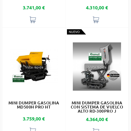
Precio
Precio
3.741,00 €
4.310,00 €
NUEVO
Vista rápida
Vista rápida
MINI DUMPER GASOLINA
MINI DUMPER GASOLINA
MD500H PRO HT
CON SISTEMA DE VUELCO
ALTO RD-300PRO J
Precio
3.759,00 €
Precio
4.364,00 €