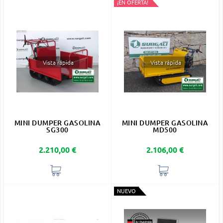
¡EN OFERTA!
Vista rápida
Vista rápida
MINI DUMPER GASOLINA
MINI DUMPER GASOLINA
SG300
MD500
Precio
Precio
2.210,00 €
2.106,00 €
NUEVO