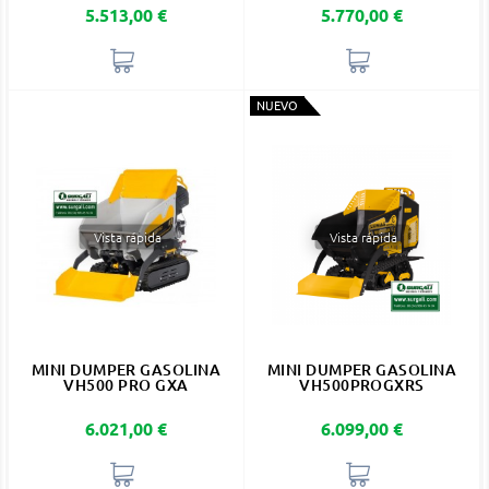
Precio
Precio
5.513,00 €
5.770,00 €
NUEVO
Vista rápida
Vista rápida
MINI DUMPER GASOLINA
MINI DUMPER GASOLINA
VH500 PRO GXA
VH500PROGXRS
Precio
Precio
6.021,00 €
6.099,00 €