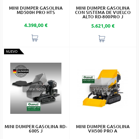
MINI DUMPER GASOLINA
MINI DUMPER GASOLINA
MD500H PRO HTS
CON SISTEMA DE VUELCO
ALTO RD-800PRO J
Precio
4.398,00 €
Precio
5.621,00 €
NUEVO
Vista rápida
Vista rápida
MINI DUMPER GASOLINA RD-
MINI DUMPER GASOLINA
600S J
VH500 PRO A