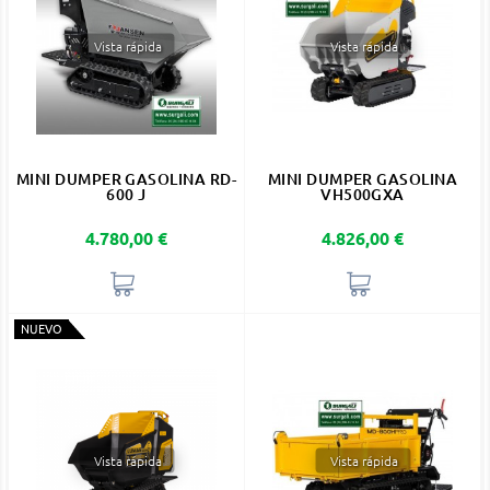
Vista rápida
Vista rápida
MINI DUMPER GASOLINA RD-
MINI DUMPER GASOLINA
600 J
VH500GXA
Precio
Precio
4.780,00 €
4.826,00 €
NUEVO
Vista rápida
Vista rápida