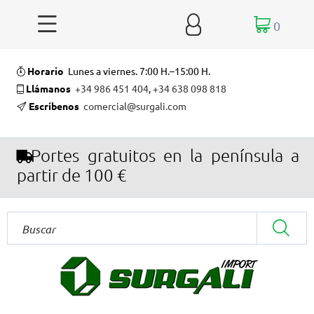


0
Horario
Lunes a viernes. 7:00 H.–15:00 H.
Llámanos
+34 986 451 404
,
+34 638 098 818
Escríbenos
comercial@surgali.com
Portes gratuitos en la península a
partir de 100 €