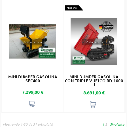
NUEVO
Vista rápida
Vista rápida
MINI DUMPER GASOLINA
MINI DUMPER GASOLINA
SFC400
CON TRIPLE VUELCO RD-1000
J
Precio
7.299,00 €
Precio
8.691,00 €
Mostrando 1-30 de 31 artículo(s)
1
2
Siguiente