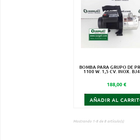
BOMBA PARA GRUPO DE P
1100 W. 1,5 CV. INOX. BJ
Precio
188,00 €
AÑADIR AL CARRI
Mostrando 1-8 de 8 artículo(s)