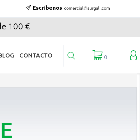
Escríbenos
comercial@surgali.com
de 100 €

BLOG
CONTACTO

0
E