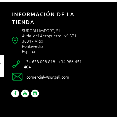
INFORMACIÓN DE LA
TIENDA
SURGALI IMPORT, S.L.
Avda. del Aeropuerto, Nº-371

36317 Vigo
Pontevedra
España
+34 638 098 818 - +34 986 451

404

comercial@surgali.com