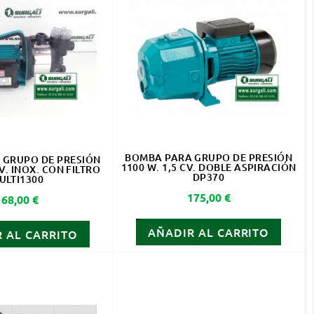
BOMBA PARA GRUPO DE PRESIÓN
 GRUPO DE PRESIÓN
1100 W. 1,5 CV. DOBLE ASPIRACIÓN
CV. INOX. CON FILTRO
DP370
ULTI1300
Precio
175,00 €
Precio
168,00 €
AÑADIR AL CARRITO
 AL CARRITO