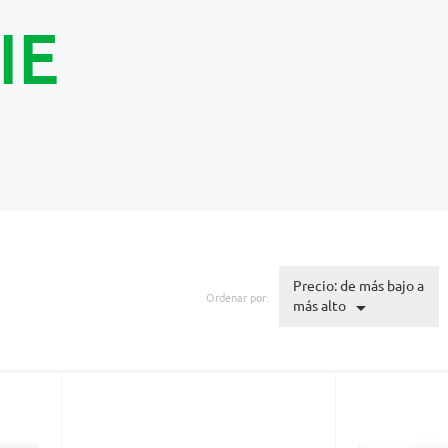
IE
Precio: de más bajo a
Ordenar por:

más alto