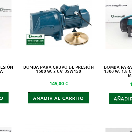
RESIÓN
BOMBA PARA GRUPO DE PRESIÓN
BOMBA PARA
0A
1500 W. 2 CV. JSW150
1300 W. 1,8 
M
Precio
145,00 €
TO
AÑADIR AL CARRITO
AÑADIR