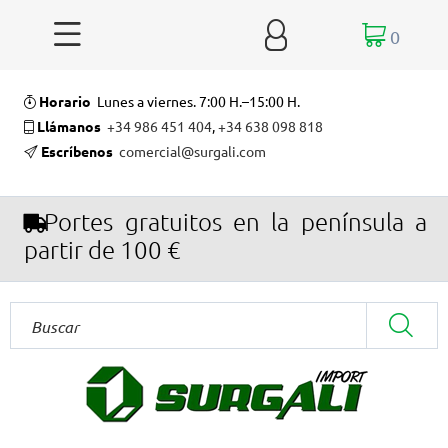


0
Horario
Lunes a viernes. 7:00 H.–15:00 H.
Llámanos
+34 986 451 404
,
+34 638 098 818
Escríbenos
comercial@surgali.com
Portes gratuitos en la península a
partir de 100 €