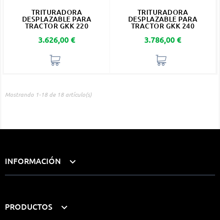
TRITURADORA
TRITURADORA
DESPLAZABLE PARA
DESPLAZABLE PARA
TRACTOR GKK 220
TRACTOR GKK 240
Precio
Precio
3.626,00 €
3.786,00 €
Mostrando 1-18 de 18 artículo(s)
INFORMACIÓN

PRODUCTOS
