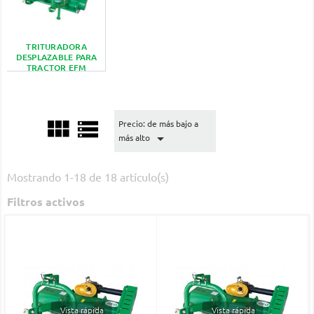
TRITURADORA
DESPLAZABLE PARA
TRACTOR EFM


Precio: de más bajo a

más alto
Mostrando 1-18 de 18 artículo(s)
Filtros activos
Vista rápida
Vista rápida