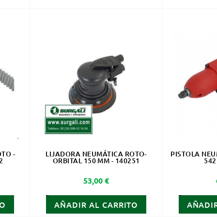
TO -
LIJADORA NEUMÁTICA ROTO-
PISTOLA NEU
2
ORBITAL 150 MM - 140251
542
Precio
53,00 €
TO
AÑADIR AL CARRITO
AÑADIR