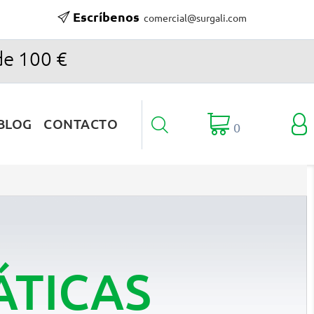
Escríbenos
comercial@surgali.com
de 100 €

BLOG
CONTACTO

0
ÁTICAS