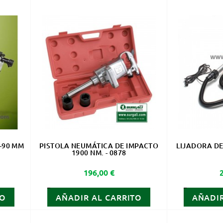
-90 MM
PISTOLA NEUMÁTICA DE IMPACTO
LIJADORA DE
1900 NM. - 0878
Precio
196,00 €
TO
AÑADIR AL CARRITO
AÑADIR