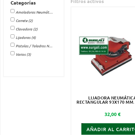
Filtros activos
Categorías
Amoladoras Neumáticas
(1)
Carrete
(2)
Clavadora
(2)
Lijadoras
(4)
Pistolas / Taladros Neumáticos de Impacto
(6)
Varios
(3)
LIJADORA NEUMÁTIC
RECTANGULAR 93X170 MM. 
Precio
32,00 €
AÑADIR AL CARRI