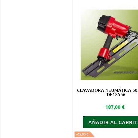
CLAVADORA NEUMÁTICA 50
- DE18556
Precio
187,00 €
AÑADIR AL CARRI
-45,00 €