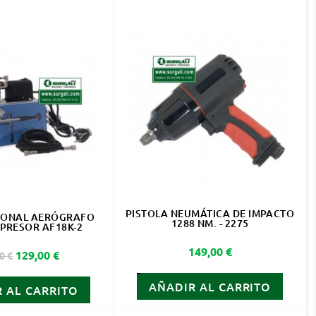
PISTOLA NEUMÁTICA DE IMPACTO
SIONAL AERÓGRAFO
1288 NM. - 2275
PRESOR AF18K-2
Precio
149,00 €
io base
Precio
129,00 €
0 €
AÑADIR AL CARRITO
 AL CARRITO