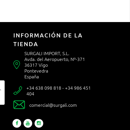
INFORMACIÓN DE LA
TIENDA
SURGALI IMPORT, S.L.
Avda. del Aeropuerto, Nº-371

36317 Vigo
Pontevedra
España
+34 638 098 818 - +34 986 451

404

comercial@surgali.com