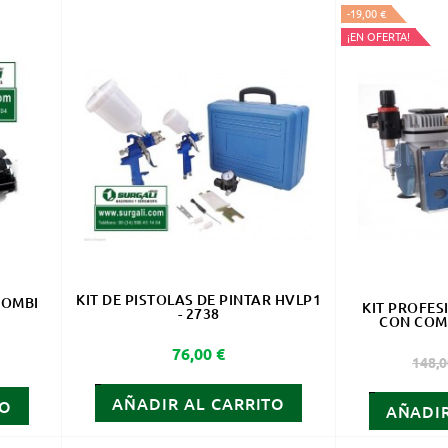
-19,00 €
¡EN OFERTA!
KIT DE PISTOLAS DE PINTAR HVLP1
COMBI
KIT PROFE
- 2738
CON COM
Precio
76,00 €
Prec
148,0
AÑADIR AL CARRITO
TO
AÑADIR