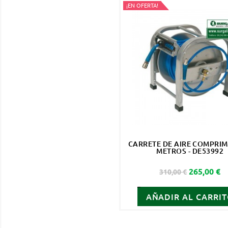
¡EN OFERTA!
CARRETE DE AIRE COMPRIM
METROS - DE53992
Precio base
Precio
265,00 €
310,00 €
AÑADIR AL CARRI