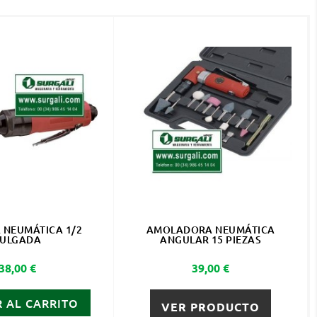
 NEUMÁTICA 1/2
AMOLADORA NEUMÁTICA
ULGADA
ANGULAR 15 PIEZAS
Precio
Precio
38,00 €
39,00 €
 AL CARRITO
VER PRODUCTO