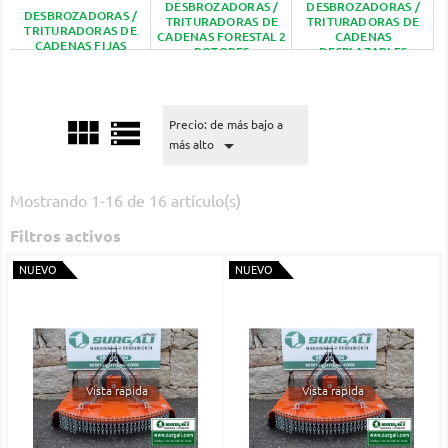
DESBROZADORAS /
DESBROZADORAS /
DESBROZADORAS /
TRITURADORAS DE
TRITURADORAS DE
TRITURADORAS DE
CADENAS FORESTAL 2
CADENAS
CADENAS FIJAS
ROTORES
DESPLAZABLES


Precio: de más bajo a

más alto
Mostrando 1-16 de 16 artículo(s)
Filtros activos
NUEVO
NUEVO
Vista rápida
Vista rápida