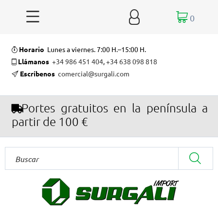


0
Horario
Lunes a viernes. 7:00 H.–15:00 H.
Llámanos
+34 986 451 404
,
+34 638 098 818
Escríbenos
comercial@surgali.com
Portes gratuitos en la península a
partir de 100 €