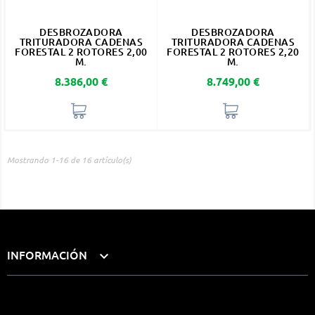
DESBROZADORA
DESBROZADORA
TRITURADORA CADENAS
TRITURADORA CADENAS
FORESTAL 2 ROTORES 2,00
FORESTAL 2 ROTORES 2,20
M.
M.
Precio
Precio
8.386,00 €
8.749,00 €
Mostrando 1-16 de 16 artículo(s)
INFORMACIÓN
