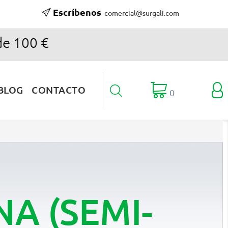
Escríbenos
comercial@surgali.com
de 100 €

BLOG
CONTACTO

0
A (SEMI-