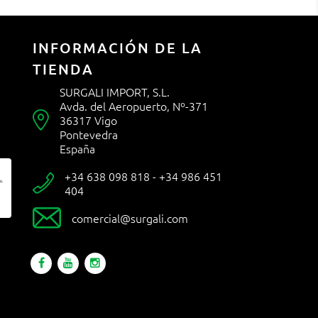
INFORMACIÓN DE LA
TIENDA
SURGALI IMPORT, S.L.
Avda. del Aeropuerto, Nº-371

36317 Vigo
Pontevedra
España
+34 638 098 818 - +34 986 451

404

comercial@surgali.com