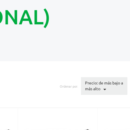
ONAL)
Precio: de más bajo a
Ordenar por:

más alto