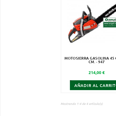
MOTOSIERRA GASOLINA 45 C
CM. - 947
Precio
214,00 €
AÑADIR AL CARRI
Mostrando 1-4 de 4 artículo(s)