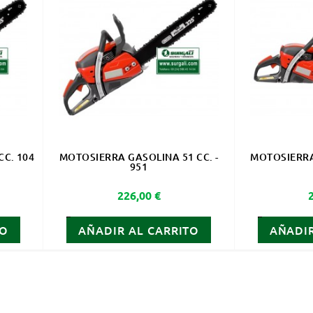
C. 104
MOTOSIERRA GASOLINA 51 CC. -
MOTOSIERRA 
951
Precio
226,00 €
TO
AÑADIR AL CARRITO
AÑADIR