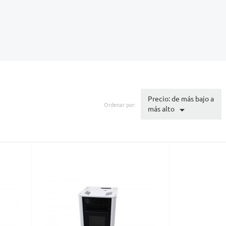
Precio: de más bajo a
Ordenar por:

más alto