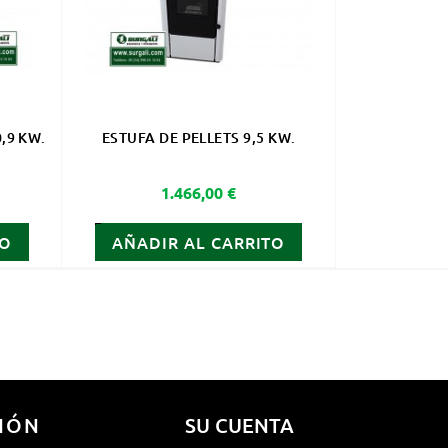
,9 KW.
ESTUFA DE PELLETS 9,5 KW.
Precio
1.466,00 €
TO
AÑADIR AL CARRITO
IÓN
SU CUENTA