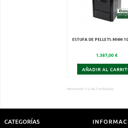
ESTUFA DE PELLETS MHM 10
Precio
1.387,00 €
AÑADIR AL CARRI
Mostrando 1-2 de 2 artículo(s)
CATEGORÍAS
INFORMAC