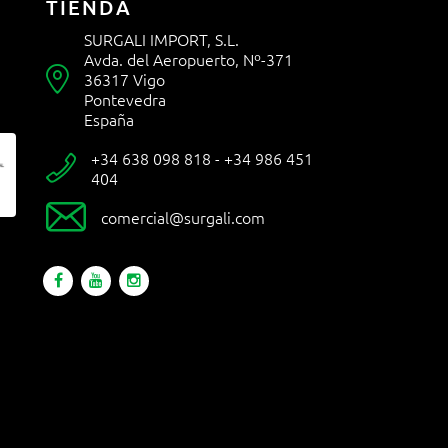
TIENDA
SURGALI IMPORT, S.L.
Avda. del Aeropuerto, Nº-371

36317 Vigo
Pontevedra
España
+34 638 098 818 - +34 986 451

404

comercial@surgali.com