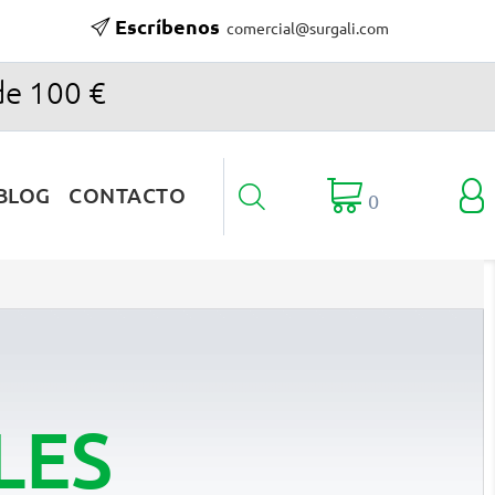
Escríbenos
comercial@surgali.com
de 100 €

BLOG
CONTACTO

0
LES