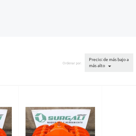
Precio: de más bajo a
Ordenar por:

más alto