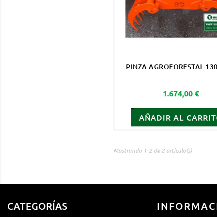
PINZA AGROFORESTAL 130
Precio
1.674,00 €
AÑADIR AL CARRI
Mostrando 1-2 de 2 artículo(s)
CATEGORÍAS
INFORMAC