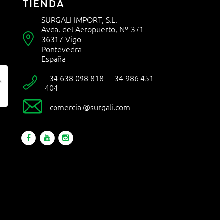
TIENDA
SURGALI IMPORT, S.L.
Avda. del Aeropuerto, Nº-371

36317 Vigo
Pontevedra
España
+34 638 098 818 - +34 986 451

404

comercial@surgali.com