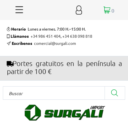


0
Horario
Lunes a viernes. 7:00 H.–15:00 H.
Llámanos
+34 986 451 404
,
+34 638 098 818
Escríbenos
comercial@surgali.com
Portes gratuitos en la península a
partir de 100 €