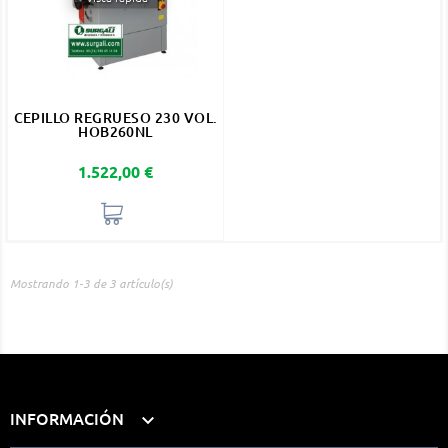
CEPILLO REGRUESO 230 VOL.
HOB260NL
Precio
1.522,00 €
Mostrando 1-3 de 3 artículo(s)
INFORMACIÓN
