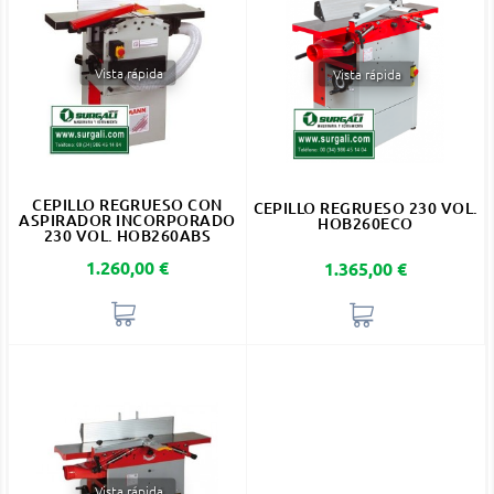
Vista rápida
Vista rápida
CEPILLO REGRUESO CON
CEPILLO REGRUESO 230 VOL.
ASPIRADOR INCORPORADO
HOB260ECO
230 VOL. HOB260ABS
Precio
1.260,00 €
Precio
1.365,00 €
Vista rápida