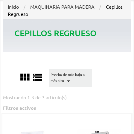
Inicio
MAQUINARIA PARA MADERA
Cepillos
Regrueso
CEPILLOS REGRUESO


Precio: de más bajo a

más alto
Mostrando 1-3 de 3 artículo(s)
Filtros activos