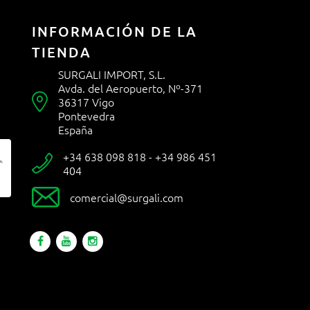
INFORMACIÓN DE LA
TIENDA
SURGALI IMPORT, S.L.
Avda. del Aeropuerto, Nº-371

36317 Vigo
Pontevedra
España
+34 638 098 818 - +34 986 451

404

comercial@surgali.com