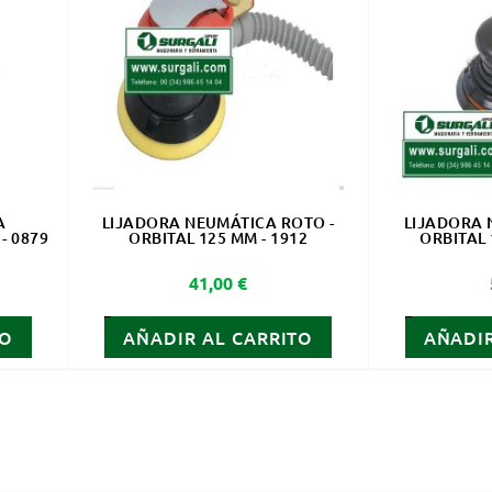
A
LIJADORA NEUMÁTICA ROTO -
LIJADORA 
- 0879
ORBITAL 125 MM - 1912
ORBITAL 
Precio
41,00 €
TO
AÑADIR AL CARRITO
AÑADIR