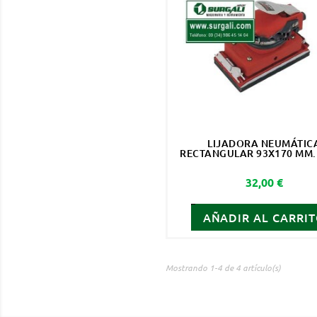
LIJADORA NEUMÁTIC
RECTANGULAR 93X170 MM. 
Precio
32,00 €
AÑADIR AL CARRI
Mostrando 1-4 de 4 artículo(s)