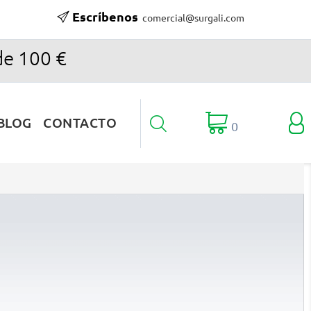
Escríbenos
comercial@surgali.com
de 100 €

BLOG
CONTACTO

0