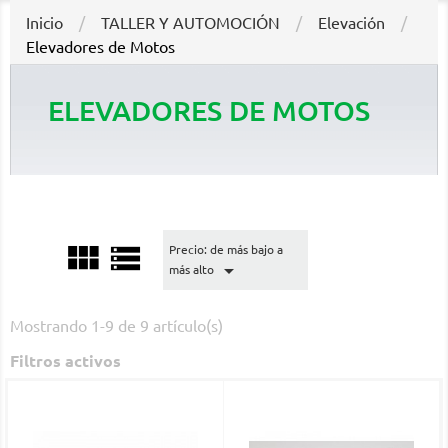
Inicio
TALLER Y AUTOMOCIÓN
Elevación
Elevadores de Motos
ELEVADORES DE MOTOS


Precio: de más bajo a

más alto
Mostrando 1-9 de 9 artículo(s)
Filtros activos