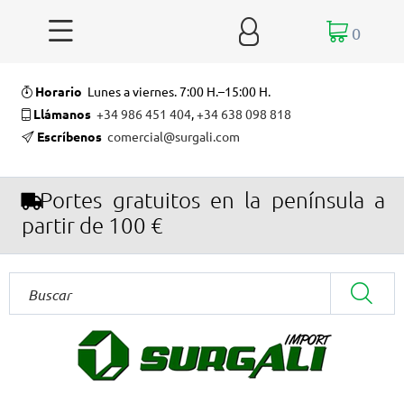


0
Horario
Lunes a viernes. 7:00 H.–15:00 H.
Llámanos
+34 986 451 404
,
+34 638 098 818
Escríbenos
comercial@surgali.com
Portes gratuitos en la península a
partir de 100 €