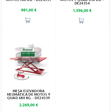
DE24354
Precio
981,00 €
Precio
1.596,00 €
Vista rápida
MESA ELEVADORA
NEUMÁTICA DE MOTOS Y
QUAD 680 KG. - DE24339
Precio
2.269,00 €