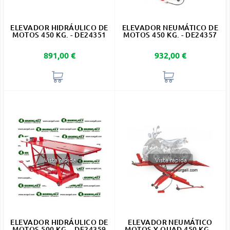
ELEVADOR HIDRÁULICO DE
ELEVADOR NEUMÁTICO DE
MOTOS 450 KG. - DE24351
MOTOS 450 KG. - DE24357
Precio
Precio
891,00 €
932,00 €
Vista rápida
Vista rápida
ELEVADOR HIDRÁULICO DE
ELEVADOR NEUMÁTICO
MOTOS 500 KG. - DE24359
MOTOS Y QUAD 450 KG. -