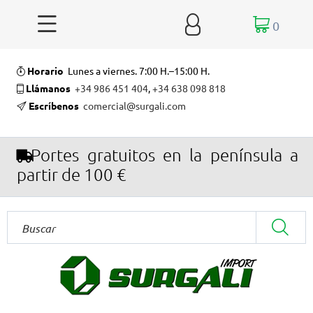


0
Horario
Lunes a viernes. 7:00 H.–15:00 H.
Llámanos
+34 986 451 404
,
+34 638 098 818
Escríbenos
comercial@surgali.com
Portes gratuitos en la península a
partir de 100 €