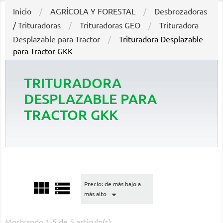
Inicio
AGRÍCOLA Y FORESTAL
Desbrozadoras
/ Trituradoras
Trituradoras GEO
Trituradora
Desplazable para Tractor
Trituradora Desplazable
para Tractor GKK
TRITURADORA
DESPLAZABLE PARA
TRACTOR GKK


Precio: de más bajo a

más alto
Mostrando 1-5 de 5 artículo(s)