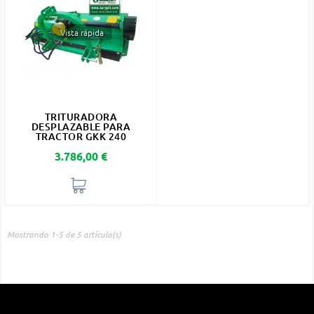
Vista rápida
TRITURADORA
DESPLAZABLE PARA
TRACTOR GKK 240
Precio
3.786,00 €
Mostrando 1-5 de 5 artículo(s)