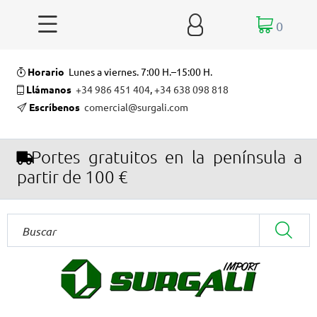


0
Horario
Lunes a viernes. 7:00 H.–15:00 H.
Llámanos
+34 986 451 404
,
+34 638 098 818
Escríbenos
comercial@surgali.com
Portes gratuitos en la península a
partir de 100 €