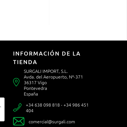
INFORMACIÓN DE LA
TIENDA
SURGALI IMPORT, S.L.
Avda. del Aeropuerto, Nº-371

36317 Vigo
Pontevedra
España
+34 638 098 818 - +34 986 451

404

comercial@surgali.com