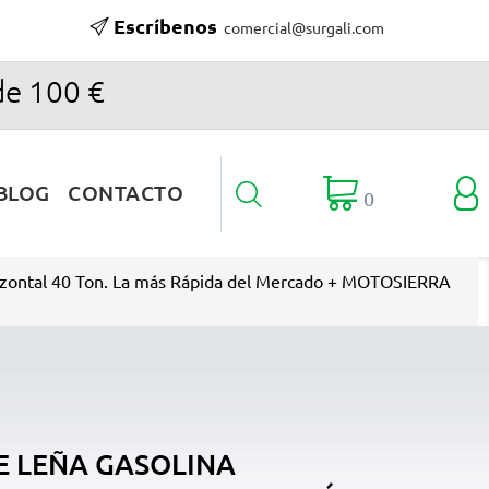
Escríbenos
comercial@surgali.com
de 100 €

BLOG
CONTACTO

0
rizontal 40 Ton. La más Rápida del Mercado + MOTOSIERRA
 LEÑA GASOLINA