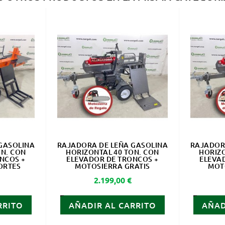
GASOLINA
RAJADORA DE LEÑA GASOLINA
RAJADOR
ON. CON
HORIZONTAL 40 TON. CON
HORIZO
NCOS +
ELEVADOR DE TRONCOS +
ELEVA
CORTES
MOTOSIERRA GRATIS
MOT
Precio
2.199,00 €
RRITO
AÑADIR AL CARRITO
AÑAD