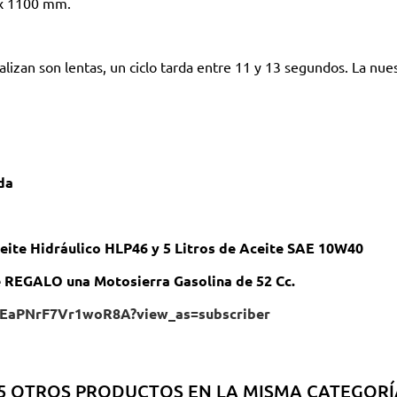
 x 1100 mm.
izan son lentas, un ciclo tarda entre 11 y 13 segundos. La nues
da
eite Hidráulico HLP46 y 5 Litros de Aceite SAE 10W40
 REGALO una Motosierra Gasolina de 52 Cc.
pEaPNrF7Vr1woR8A?view_as=subscriber
5 OTROS PRODUCTOS EN LA MISMA CATEGORÍ